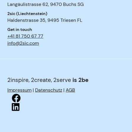
Langäulistrasse 62
,
9470
Buchs SG
2sic (Liechtenstein)
Haldenstrasse 35
,
9495
Triesen FL
Get in touch
+41 81 750 67 77
info@2sic.com
2inspire, 2create, 2serve
is 2be
Impressum
|
Datenschutz
|
AGB