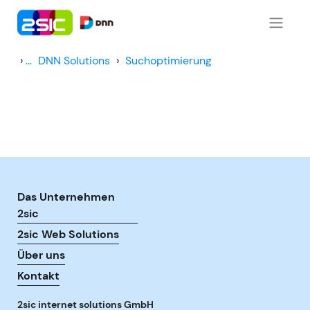
Zum Inhalt springen
›
...
DNN Solutions
›
Suchoptimierung
Das Unternehmen
2sic
2sic Web Solutions
Über uns
Kontakt
2sic internet solutions GmbH