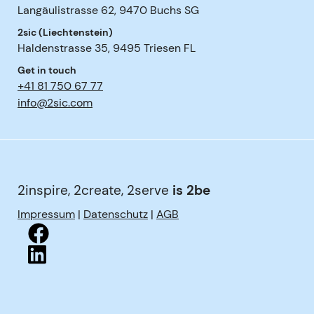
Langäulistrasse 62
,
9470
Buchs SG
2sic (Liechtenstein)
Haldenstrasse 35
,
9495
Triesen FL
Get in touch
+41 81 750 67 77
info@2sic.com
2inspire, 2create, 2serve
is 2be
Impressum
|
Datenschutz
|
AGB